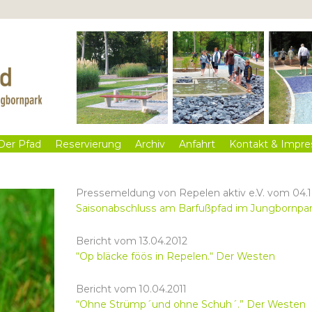
Der Pfad
Reservierung
Archiv
Anfahrt
Kontakt & Impr
Pressemeldung von Repelen aktiv e.V. vom 04.1
Saisonabschluss am Barfußpfad im Jungbornpar
Bericht vom 13.04.2012
“Op bläcke föös in Repelen.“ Der Westen
Bericht vom 10.04.2011
“Ohne Strümp´und ohne Schuh´.” Der Westen