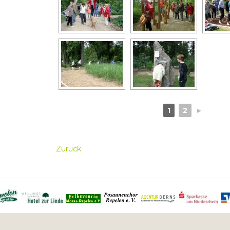
1
2
►
Zurück