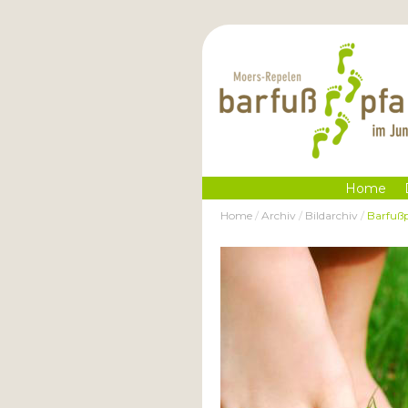
Home
Home
/
Archiv
/
Bildarchiv
/
Barfuß